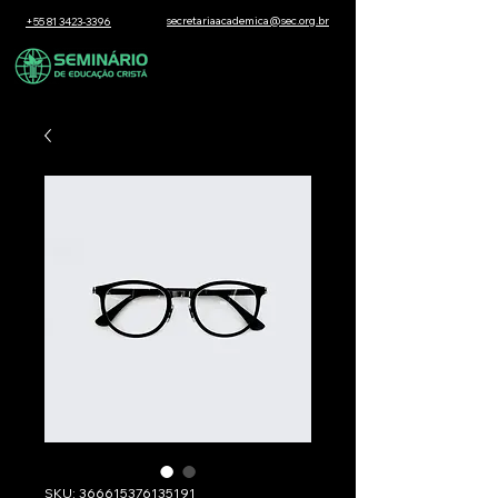
secretariaacademica@sec.org.br
+55 81 3423-3396
SKU: 366615376135191