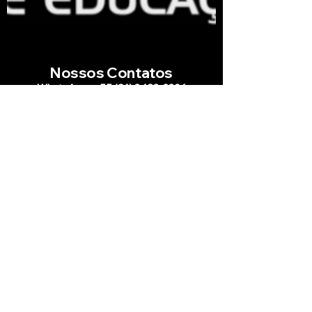
Nossos Contatos
WhatsApp: +55 (81) 3423-3396
Email:
comunicacaoacademica@sec.org.br
Siga-nos nas redes sociais
Funcionamento
Aberto: 14h - 21h
copyright © 2026 SEC - Todos Direitos Reservados
(Segunda a Sexta-feira)
Endereço: Rua Padre Inglês, 143,
Boa Vista - Recife/PE - CEP:50050-