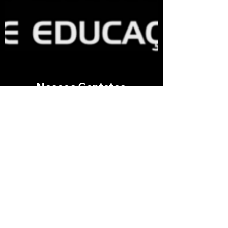
Nossos Contatos
WhatsApp: +55 (81) 3423-3396
Email:
comunicacaoacademica@sec.org.br
Siga-nos nas redes sociais
Funcionamento
Aberto: 14h - 21h
copyright © 2026 SEC - Todos Direitos Reservados
(Segunda a Sexta-feira)