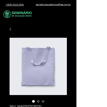
secretariaacademica@sec.org.br
+55 81 3423-3396
SKU: 364215375135191