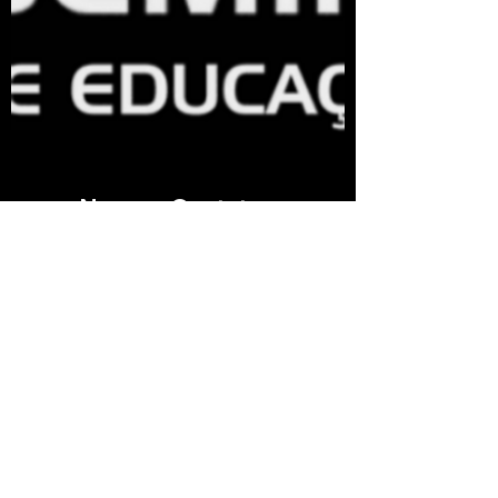
Nossos Contatos
WhatsApp: +55 (81) 3423-3396
Email:
comunicacaoacademica@sec.org.br
Siga-nos nas redes sociais
Funcionamento
Aberto: 14h - 21h
copyright © 2026 SEC - Todos Direitos Reservados