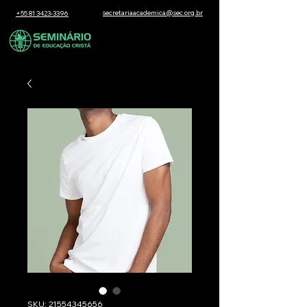
secretariaacademica@sec.org.br
+55 81 3423-3396
SKU: 21554345656