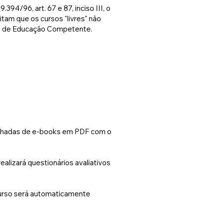
/96, art. 67 e 87, inciso III, o
tam que os cursos "livres" não
ucação Competente. ​​​​​​​​​​
panhadas de e-books em PDF com o
realizará questionários avaliativos
 curso será automaticamente