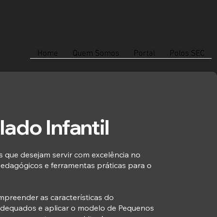
Home
Quem Somos
Portal
Polos SEC
ado Infantil
s que desejam servir com excelência no
 pedagógicos e ferramentas práticas para o
mpreender as características do
 adequados e aplicar o modelo de Pequenos