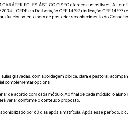
RÁTER ECLESIÁSTICO O SEC oferece cursos livres. A Lei nº 9.394
/2004 – CEDF e a Deliberação CEE 14/97 (Indicação CEE 14/97) ci
ra funcionamento nem de posterior reconhecimento do Conselho de Ed
e aulas gravadas, com abordagem bíblica, clara e pastoral, acom
ial complementar opcional.
riar de acordo com cada módulo. ​
Ao final de cada módulo, o aluno 
rá variar conforme o conteúdo proposto. ​
isponibilizado por 60 dias após a matrícula. Após esse período, o